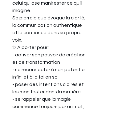
celui qui ose manifester ce qu’il
imagine.
Sa pierre bleue évoque la clarté,
la communication authentique
et la confiance dans sa propre
voix.
✨ À porter pour :
- activer son pouvoir de création
et de transformation
- se reconnecter à son potentiel
infini et à la foi en soi
- poser des intentions claires et
les manifester dans la matière
- se rappeler que la magie
commence toujours par un mot,
une pensée, un geste
Chaque collier est préparé à la
main, dans une boîte soignée