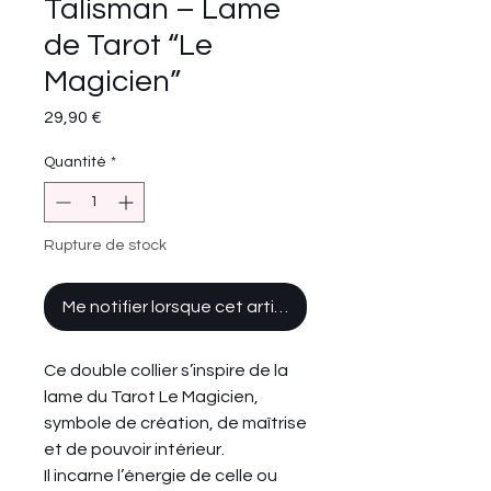
Talisman – Lame
de Tarot “Le
Magicien”
Prix
29,90 €
Quantité
*
Rupture de stock
Me notifier lorsque cet article est disponible
Ce double collier s’inspire de la
lame du Tarot Le Magicien,
symbole de création, de maîtrise
et de pouvoir intérieur.
Il incarne l’énergie de celle ou