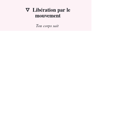
Libération par le
🜄
mouvement
Ton corps sait
→ En avant pour plus de détails
Boutique 