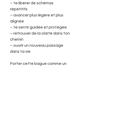
– te libérer de schémas
répétitifs
– avancer plus légère et plus
alignée
– te sentir guidée et protégée
– retrouver de la clarté dans ton
chemin
– ouvrir un nouveau passage
dans ta vie
Porter cette bague comme un
rappel de ta protection, de ta
libération et de ta voie sacrée.
🎁
Inclus avec ta bague :
•
💫
Un packaging doux & soigné,
prêt à offrir (ou à s’offrir)
•
🎧
Une méditation d’activation
pour te connecter à ta bague